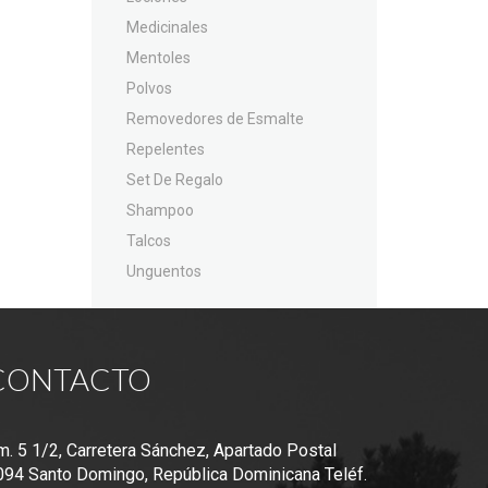
Medicinales
Mentoles
Polvos
Removedores de Esmalte
Repelentes
Set De Regalo
Shampoo
Talcos
Unguentos
CONTACTO
m. 5 1/2, Carretera Sánchez, Apartado Postal
094 Santo Domingo, República Dominicana Teléf.