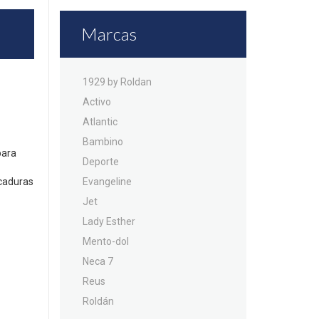
Marcas
1929 by Roldan
Activo
Atlantic
Bambino
para
Deporte
y
icaduras
Evangeline
Jet
Lady Esther
Mento-dol
Neca 7
Reus
Roldán