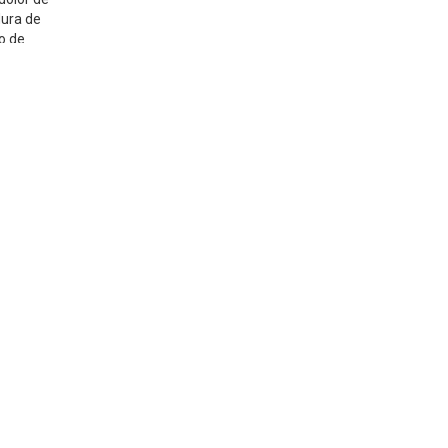
dura de
PRESENTACIÓN
io de
2-4 Oz