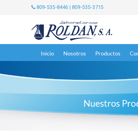
809-535-8446 | 809-535-3715
Inicio
Nosotros
Productos
Co