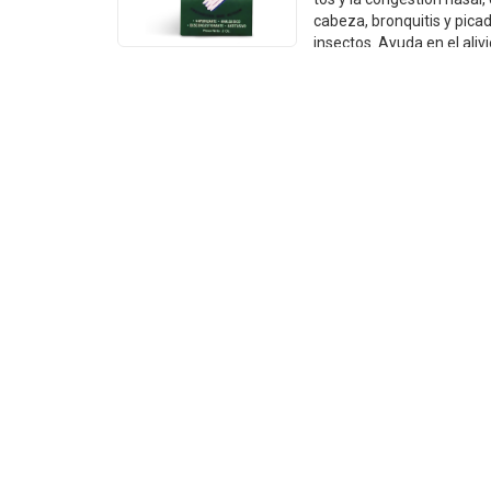
2-4-8 Oz
cabeza, bronquitis y pica
insectos. Ayuda en el aliv
dolores de las articulaciones, músculos, torceduras y
contusiones.
- Vaporizante
- Analgésico
- Descongestionante
- Antitusivo
PRESENTACIÓN
Caja de 3 docenas de 3.5 gramos
Caja de 2 Oz