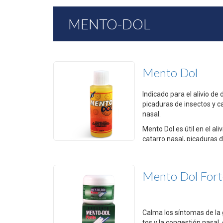
MENTO-DOL
Mento Dol
Indicado para el alivio de 
picaduras de insectos y c
nasal.
Mento Dol es útil en el aliv
catarro nasal, picaduras 
insectos, torceduras, dolores musculares y de cabeza.
Excelente para inhalaciones.
Mento Dol Fort
PRESENTACIÓN
Calma los síntomas de la g
tos y la congestión nasal,