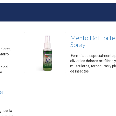
Mento Dol Forte
Spray
dolores,
atarro
Formulado especialmente 
aliviar los dolores artríticos 
musculares, torceduras y p
io del
de insectos.
de
- Analgésico
e
- Anti-Inflamatorio
- Anti-Reumático
ripe, la
 dolor de