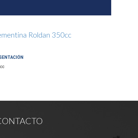
ementina Roldan 350cc
SENTACIÓN
 cc
CONTACTO