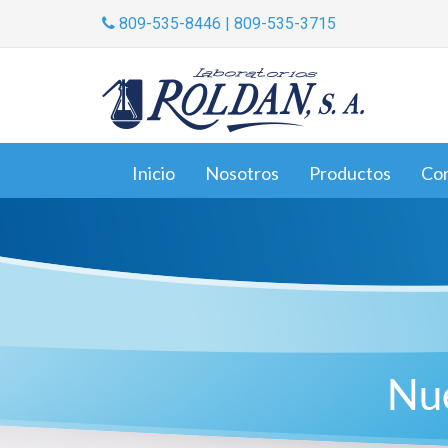
809-535-8446 | 809-535-3715
Inicio
Nosotros
Productos
Co