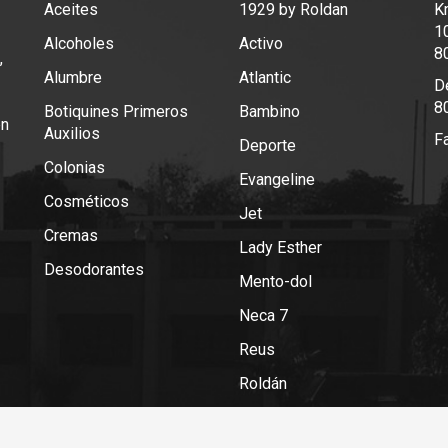
Aceites
1929 by Roldan
K
1
Alcoholes
Activo
8
,
Alumbre
Atlantic
De
8
Botiquines Primeros
Bambino
en
Auxilios
F
Deporte
Colonias
Evangeline
Cosméticos
Jet
Cremas
Lady Esther
Desodorantes
Mento-dol
Neca 7
Reus
Roldán